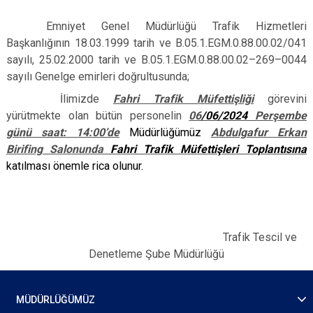
Emniyet Genel Müdürlüğü Trafik Hizmetleri
Başkanlığının 18.03.1999 tarih ve B.05.1.EGM.0.88.00.02/041
sayılı, 25.02.2000 tarih ve B.05.1.EGM.0.88.00.02–269–0044
sayılı Genelge emirleri doğrultusunda;
İlimizde
Fahri Trafik Müfettişliği
görevini
yürütmekte olan bütün personelin
06
/06/2024
Perşembe
günü saat: 14:00’de
Müdürlüğümüz
Abdulgafur Erkan
Birifing Salonunda
Fahri Trafik Müfettişleri Toplantısına
katılması önemle rica olunur.
Trafik Tescil ve
Denetleme Şube Müdürlüğü
MÜDÜRLÜĞÜMÜZ